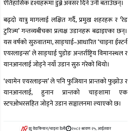
ऐतिहासिक दृश्यहरूमा डुब्ने अवसर दिने उनी बताउँछन्।
बढ्दो यात्रु मागलाई लक्षित गर्दै, प्रमुख शहरहरू र ‘रेड
टुरिज्म’ गन्तव्यबीचका प्रत्यक्ष उडानहरू बढाइएका छन्।
यस वर्षको सुरुवातमा, साङ्घाई–आधारित ‘चाइना ईस्टर्न
एयरलाइन्स’ ले साङ्घाई पुडोङ अन्तर्राष्ट्रिय विमानस्थल र
यानआनलाई जोड्ने नयाँ उडान सुरु गरेको थियो।
‘श्यामेन एयरलाइन्स’ ले पनि फुजियान प्रान्तको फुझोउ र
यानआनलाई, हुनान प्रान्तको चाङ्शामा एक
स्टपओभरसहित जोड्ने उडान सञ्चालनमा ल्याएको छ।
झु वेङकियान/चाइना डेली
२०८२ श्रावण २५, आईतवार