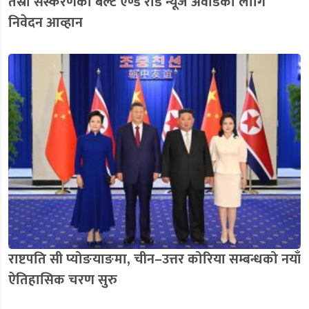
तेस्रो संस्करणको बेल्ट एण्ड रोड न्यूज अवार्डका लागि
निवेदन आव्हान
राष्टपति सी प्योङयाङमा, चीन–उत्तर कोरिया सम्बन्धको नयाँ
ऐतिहासिक चरण सुरु