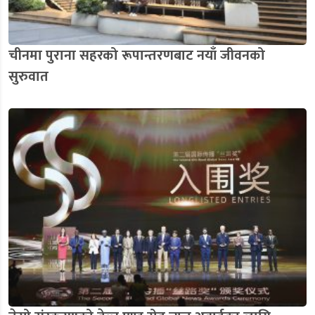
चीनमा पुराना सहरको रूपान्तरणबाट नयाँ जीवनको
सुरुवात