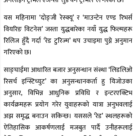
अनलाइन ट्राभल एजेन्सी ‘तुङचेंग ट्राभल’ ले गरेको छ।
यस महिनामा ‘दोङ्जी रेस्क्यू’ र ‘माउन्टेन एण्ड रिभर्स
वियरिङ विटनेस’ जस्ता युद्धबारेका नयाँ युद्ध फिल्महरू
रिलिज हुँदै गर्दा ‘रेड टुरिज्म’ थप उचाइमा पुग्ने अनुमान
गरिएको छ।
साङ्घाईमा आधारित बजार अनुसन्धान संस्था ‘लिडलिओ
रिसर्च इन्स्टिच्युट’ का अनुसन्धानकर्ता हु यिजोउका
अनुसार, विभिन्न आधुनिक प्रविधि र इन्टरएक्टिभ
कार्यक्रमहरू प्रयोग गरेर युवाहरूको यात्रा अनुभवलाई
अझ समृद्ध बनाउन सकिन्छ। यससले ‘रेड’ स्थलहरूको
ऐतिहासिक आकर्षणलाई मजबुत पार्दै उनीहरूलाई