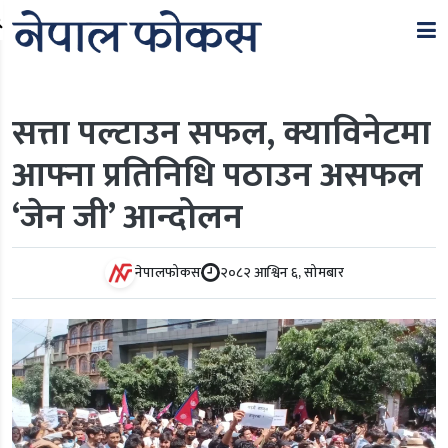
Search
सत्ता पल्टाउन सफल, क्याविनेटमा
आफ्ना प्रतिनिधि पठाउन असफल
‘जेन जी’ आन्दोलन
नेपालफोकस
२०८२ आश्विन ६, सोमबार