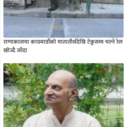
राणाकालमा काठमाडौँको मातातीर्थदेखि टेकुसम्म चल्ने रेल
खोज्दै जाँदा