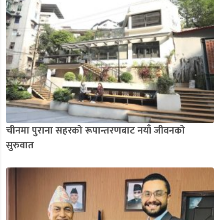
चीनमा पुराना सहरको रूपान्तरणबाट नयाँ जीवनको
सुरुवात