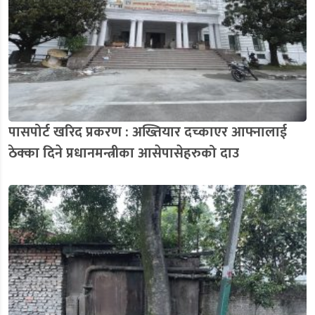
पासपोर्ट खरिद प्रकरण : अख्तियार दच्काएर आफ्नालाई
ठेक्का दिने प्रधानमन्त्रीका आसेपासेहरुको दाउ