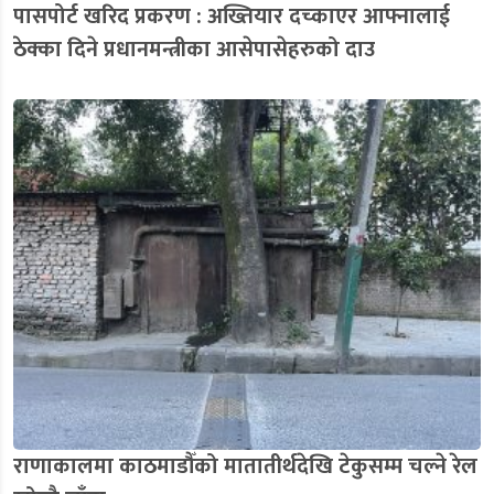
पासपोर्ट खरिद प्रकरण : अख्तियार दच्काएर आफ्नालाई
ठेक्का दिने प्रधानमन्त्रीका आसेपासेहरुको दाउ
राणाकालमा काठमाडौँको मातातीर्थदेखि टेकुसम्म चल्ने रेल