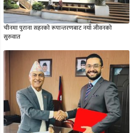
चीनमा पुराना सहरको रूपान्तरणबाट नयाँ जीवनको
सुरुवात