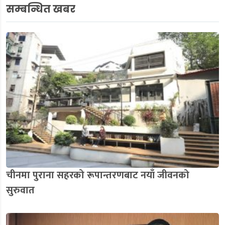
सम्बन्धित खबर
चीनमा पुराना सहरको रूपान्तरणबाट नयाँ जीवनको
सुरुवात