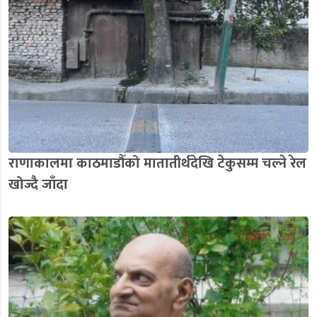
राणाकालमा काठमाडौँको मातातीर्थदेखि टेकुसम्म चल्ने रेल
खोज्दै जाँदा