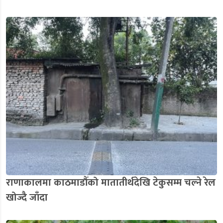
राणाकालमा काठमाडौँको मातातीर्थदेखि टेकुसम्म चल्ने रेल
खोज्दै जाँदा