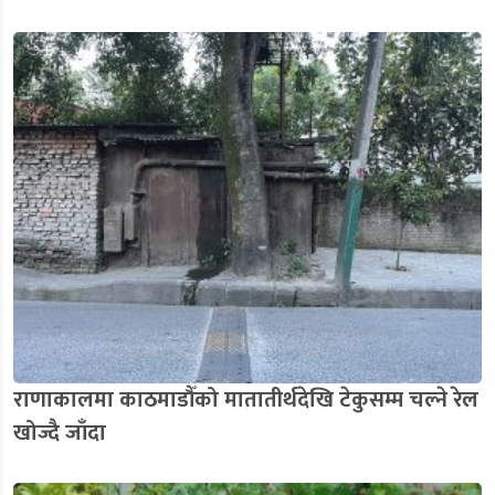
राणाकालमा काठमाडौँको मातातीर्थदेखि टेकुसम्म चल्ने रेल
खोज्दै जाँदा