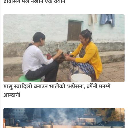
दावीसँग मेल नखाने एक वयान
मासु स्वादिलो बनाउन भालेको ‘अप्रेसन’, वर्षेनी मनग्गे
आम्दानी