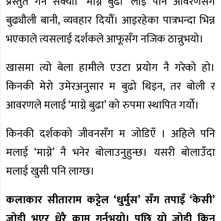
प्रस्तुत गर्न सक्यौंँ। ‘माग्ने बुढा’ लाई पनि आवरणसँगै
बुढ्यौली बानी, व्यवहार दियौँ। आइरहेका पात्रभन्दा भिन्न
भएकाले त्यसलाई दर्शकले आफूसँग नजिक ठान्नुभयो।
खासमा त्यो बेला हामीले एउटा प्रयोग नै गरेको हो।
किनकी मेरो उमेरअनुसार म बुढो थिइन, तर बोली र
आवरणले मलाई ‘माग्ने बुढा’ को रुपमा स्थापित गर्यो।
किनकी दर्शकको जीवनसँग म जोडिएँ । अहिले पनि
मलाई ‘माग्ने’ नै भनेर बोलाउनुहुन्छ। यसरी बोलाउँदा
मलाई खुसी पनि लाग्छ।
कलाकार सीताराम कट्टेल ‘धुर्मुस’ सँग तपाइँ ‘केसी’
जोडी भएर धेरै काम गर्नुभयो। पछि यो जोडी किन