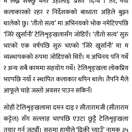
म लेख्न सक्छु भनेर उहाँलाई ‘प्रेसर’ दिन्थें । तर, नयाँ
कलाकारको रहर र निर्देशकको बाध्यता अहिले बुझ्न
थालेको छु। ‘तीतो सत्य’ मा अभिनयको भोक नमेटिएपछि
‘जिरे खुर्सानी’ टेलिशृङ्खलासँग जोडिएँ। ‘तीतो सत्य’ सुरु
भएको एक वर्षपछि सुरु भएको ‘जिरे खुर्सानी’ मा म
व्यस्थापकको रुपमा जोडिएको थिएँ। म अभिनय पनि गर्थें
र अन्य सबै काममा सहयोग गर्थे। टेलिशृङ्खला लोकप्रिय
भएपछि नयाँ र स्थापित कलाकार थपिन थाले। तैपनि मैले
आफूले चाहे जस्तो अवसर पाउन सकिनँ।
सोही टेलिशृङ्खलामा दमन दाइ र सीतारामजी (सीताराम
कट्टेल) सँग सल्लाह भएपछि एउटा छुट्टै टेलिशृङ्खला
तयार गर्न जुट्यौँ। सुरुमा हामीले ‘ढिकी च्याउँ’ नामक ३५