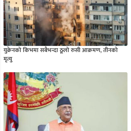
युक्रेनको किभमा सबैभन्दा ठूलो रुसी आक्रमण, तीनको
मृत्यु